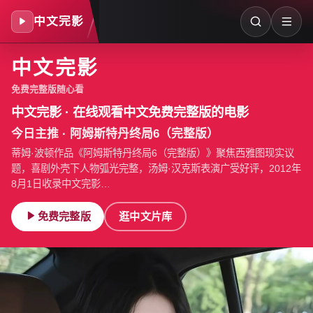
中文完影
中文完影
免费完整版随心看
中文完影
·
在线观看中文免费完整版的电影
今日主推 ·
阿姆斯特丹终局6（完整版）
蒂姆·波顿作品《阿姆斯特丹终局6（完整版）》聚焦西雅图现实议
题，喜剧外壳下人物弧光完整，汤姆·汉克斯表演广受好评，2012年
8月1日收录中文完影…
免费完整版
逛中文片库