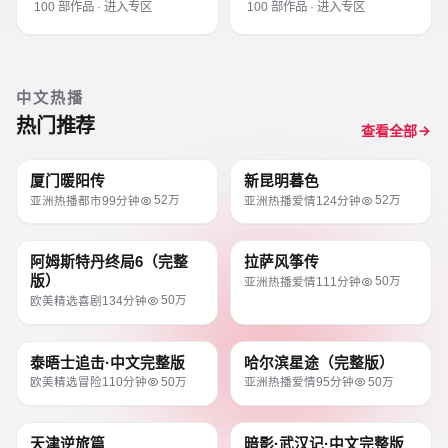
100
部作品 · 进入专区
100
部作品 · 进入专区
中文热播
热门推荐
查看全部
厦门暖阳传
新昆明暮色
8.6
8.7
52万
52万
亚洲热播
都市
99分钟
亚洲热播
爱情
124分钟
阿姆斯特丹终局6（完整
拉萨风筝传
8.9
8.3
版）
50万
亚洲热播
爱情
111分钟
50万
欧美精选
喜剧
134分钟
泰晤士追击·中文完整版
哈尔滨星途（完整版）
9.0
9.2
50万
50万
欧美精选
冒险
110分钟
亚洲热播
爱情
95分钟
天津逆旅篇
暗影·武汉记·中文完整版
8.4
9.5